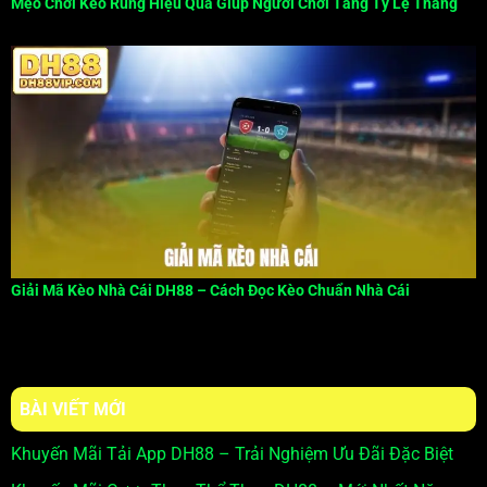
Mẹo Chơi Kèo Rung Hiệu Quả Giúp Người Chơi Tăng Tỷ Lệ Thắng
Giải Mã Kèo Nhà Cái DH88 – Cách Đọc Kèo Chuẩn Nhà Cái
BÀI VIẾT MỚI
Khuyến Mãi Tải App DH88 – Trải Nghiệm Ưu Đãi Đặc Biệt