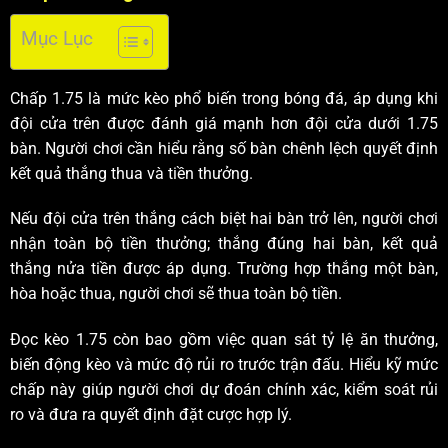
Mục Lục
Chấp 1.75 là mức kèo phổ biến trong bóng đá, áp dụng khi
đội cửa trên được đánh giá mạnh hơn đội cửa dưới 1.75
bàn. Người chơi cần hiểu rằng số bàn chênh lệch quyết định
kết quả thắng thua và tiền thưởng.
Nếu đội cửa trên thắng cách biệt hai bàn trở lên, người chơi
nhận toàn bộ tiền thưởng; thắng đúng hai bàn, kết quả
thắng nửa tiền được áp dụng. Trường hợp thắng một bàn,
hòa hoặc thua, người chơi sẽ thua toàn bộ tiền.
Đọc kèo 1.75 còn bao gồm việc quan sát tỷ lệ ăn thưởng,
biến động kèo và mức độ rủi ro trước trận đấu. Hiểu kỹ mức
chấp này giúp người chơi dự đoán chính xác, kiểm soát rủi
ro và đưa ra quyết định đặt cược hợp lý.