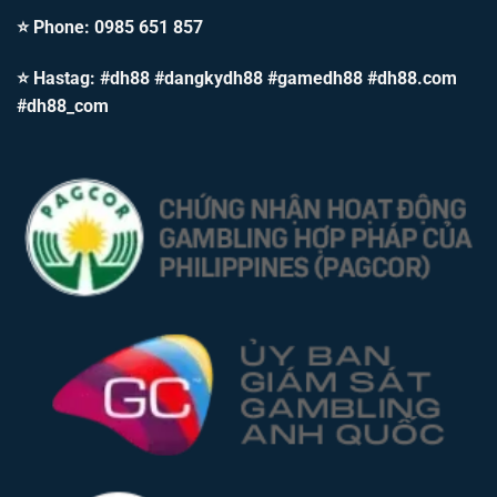
⭐ Phone: 0985 651 857
⭐ Hastag: #dh88 #dangkydh88 #gamedh88 #dh88.com
#dh88_com