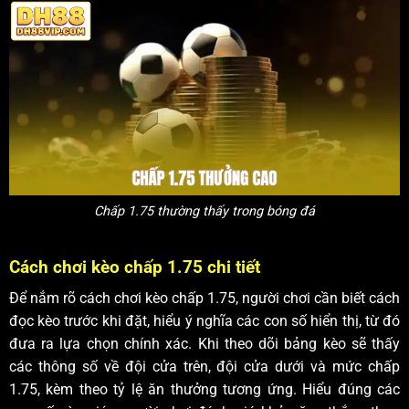
Chấp 1.75 thường thấy trong bóng đá
Cách chơi kèo chấp 1.75 chi tiết
Để nắm rõ cách chơi kèo chấp 1.75, người chơi cần biết cách
đọc kèo trước khi đặt, hiểu ý nghĩa các con số hiển thị, từ đó
đưa ra lựa chọn chính xác. Khi theo dõi bảng kèo sẽ thấy
các thông số về đội cửa trên, đội cửa dưới và mức chấp
1.75, kèm theo tỷ lệ ăn thưởng tương ứng. Hiểu đúng các