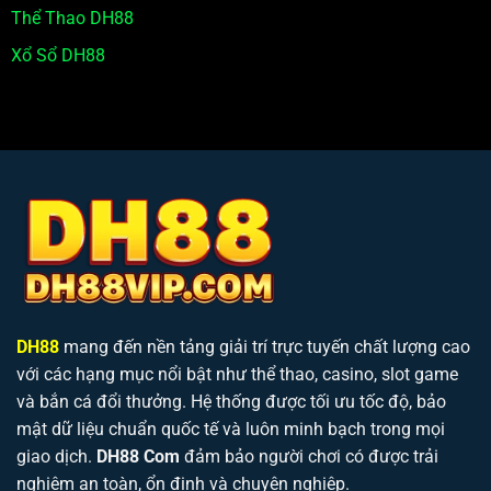
Thể Thao DH88
Xổ Sổ DH88
DH88
mang đến nền tảng giải trí trực tuyến chất lượng cao
với các hạng mục nổi bật như thể thao, casino, slot game
và bắn cá đổi thưởng. Hệ thống được tối ưu tốc độ, bảo
mật dữ liệu chuẩn quốc tế và luôn minh bạch trong mọi
giao dịch.
DH88 Com
đảm bảo người chơi có được trải
nghiệm an toàn, ổn định và chuyên nghiệp.