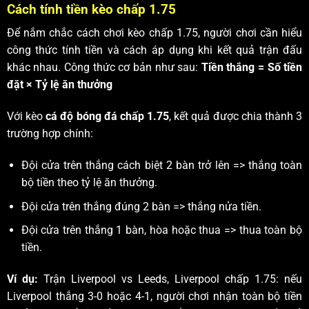
Cách tính tiền kèo chấp 1.75
Để nắm chắc cách chơi kèo chấp 1.75, người chơi cần hiểu
công thức tính tiền và cách áp dụng khi kết quả trận đấu
khác nhau. Công thức cơ bản như sau:
Tiền thắng = Số tiền
đặt × Tỷ lệ ăn thưởng
Với kèo
cá độ bóng đá chấp 1.75
, kết quả được chia thành 3
trường hợp chính:
Đội cửa trên thắng cách biệt 2 bàn trở lên => thắng toàn
bộ tiền theo tỷ lệ ăn thưởng.
Đội cửa trên thắng đúng 2 bàn => thắng nửa tiền.
Đội cửa trên thắng 1 bàn, hòa hoặc thua => thua toàn bộ
tiền.
Ví dụ:
Trận Liverpool vs Leeds, Liverpool chấp 1.75: nếu
Liverpool thắng 3-0 hoặc 4-1, người chơi nhận toàn bộ tiền