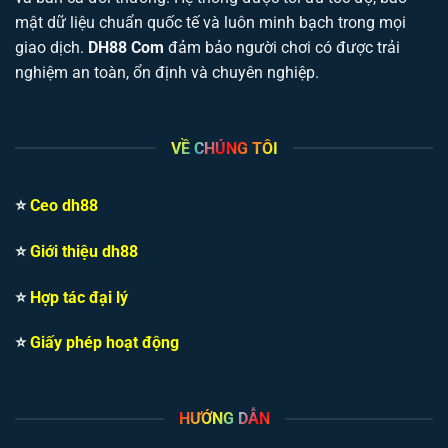
mật dữ liệu chuẩn quốc tế và luôn minh bạch trong mọi
giao dịch.
DH88 Com
đảm bảo người chơi có được trải
nghiệm an toàn, ổn định và chuyên nghiệp.
VỀ CHÚNG TÔI
⭐
Ceo dh88
⭐
Giới thiệu dh88
⭐
Hợp tác đại lý
⭐
Giấy phép hoạt động
HƯỚNG DẪN