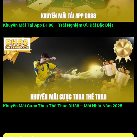
Khuyến Mãi Tải App DH88 – Trải Nghiệm Ưu Đãi Đặc Biệt
Khuyến Mãi Cược Thua Thể Thao DH88 – Mới Nhất Năm 2025