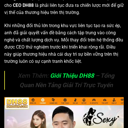
cho
CEO DH88
là phải liên tục đưa ra chiến lược mới để giữ
vị thế của thương hiệu trên thị trường.
Khi những đối thủ lớn trong khu vực liên tục tạo ra sức ép,
anh đã giải quyết vấn đề bằng cách tập trung vào công
nghệ và chất lượng dịch vụ. Mỗi thay đổi trên hệ thống đều
được CEO thử nghiệm trước khi triển khai rộng rãi. Điều
này giúp thương hiệu nhà cái duy trì sự bền vững trên thị
trường luôn có sự cạnh tranh khốc liệt.
Xem Thêm:
Giới Thiệu DH88
– Tổng
Quan Nền Tảng Giải Trí Trực Tuyến