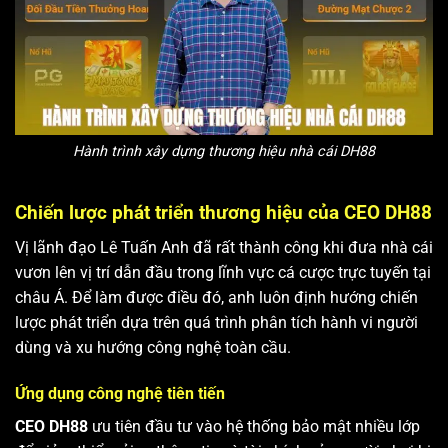
Hành trình xây dựng thương hiệu nhà cái DH88
Chiến lược phát triển thương hiệu của CEO DH88
Vị lãnh đạo Lê Tuấn Anh đã rất thành công khi đưa nhà cái
vươn lên vị trí dẫn đầu trong lĩnh vực cá cược trực tuyến tại
châu Á. Để làm được điều đó, anh luôn định hướng chiến
lược phát triển dựa trên quá trình phân tích hành vi người
dùng và xu hướng công nghệ toàn cầu.
Ứng dụng công nghệ tiên tiến
CEO DH88
ưu tiên đầu tư vào hệ thống bảo mật nhiều lớp