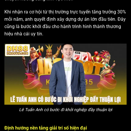
Khi nhận ra cơ hội từ thị trường trực tuyến tăng trưởng 30%
mỗi năm, anh quyết định xây dựng dự án lớn đầu tiên. Đây
cũng là bước khởi đầu cho hành trình hình thành thương
hiệu nhà cái uy tín.
Lê Tuấn Anh có bước đi khởi nghiệp đầy thuận lợi
Định hướng nền tảng giải trí số hiện đại