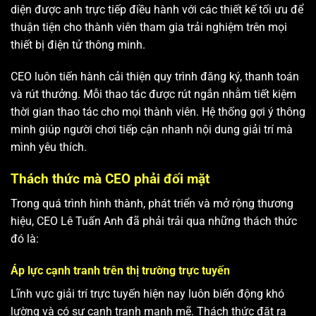
diện được anh trực tiếp điều hành với các thiết kế tối ưu để
thuận tiện cho thành viên tham gia trải nghiệm trên mọi
thiết bị điện tử thông minh.
CEO luôn tiến hành cải thiện quy trình đăng ký, thanh toán
và rút thưởng. Mỗi thao tác được rút ngắn nhằm tiết kiệm
thời gian thao tác cho mọi thành viên. Hệ thống gợi ý thông
minh giúp người chơi tiếp cận nhanh nội dung giải trí mà
mình yêu thích.
Thách thức mà CEO phải đối mặt
Trong quá trình hình thành, phát triển và mở rộng thương
hiệu, CEO Lê Tuấn Anh đã phải trải qua những thách thức
đó là:
Áp lực cạnh tranh trên thị trường trực tuyến
Lĩnh vực giải trí trực tuyến hiện nay luôn biến động khó
lường và có sự cạnh tranh mạnh mẽ. Thách thức đặt ra