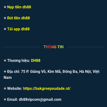
⭐
Nạp tiền dh88
⭐
Rút tiền dh88
⭐
Tải app dh88
THÔNG TIN
⭐ Thương hiệu:
DH88
⭐ Địa chỉ: 75 P. Giảng Võ, Kim Mã, Đống Đa, Hà Nội, Việt
Nam
⭐ Website:
https://bakgroepoudade.nl/
⭐ Email:
dh88vipcom@gmail.com