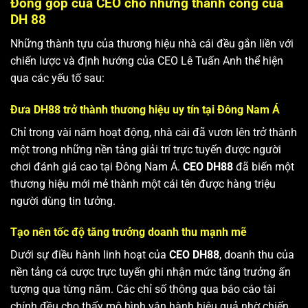
Đóng góp của CEO cho những thành công của
DH 88
Những thành tựu của thương hiệu nhà cái đều gắn liền với
chiến lược và định hướng của CEO Lê Tuấn Anh thể hiện
qua các yếu tố sau:
Đưa DH88 trở thành thương hiệu uy tín tại Đông Nam Á
Chỉ trong vài năm hoạt động, nhà cái đã vươn lên trở thành
một trong những nền tảng giải trí trực tuyến được người
chơi đánh giá cao tại Đông Nam Á.
CEO DH88
đã biến một
thương hiệu mới mẻ thành một cái tên được hàng triệu
người dùng tin tưởng.
Tạo nên tốc độ tăng trưởng doanh thu mạnh mẽ
Dưới sự điều hành linh hoạt của
CEO DH88
, doanh thu của
nền tảng cá cược trực tuyến ghi nhận mức tăng trưởng ấn
tượng qua từng năm. Các chỉ số thông qua báo cáo tài
chính đều cho thấy mô hình vận hành hiệu quả nhờ chiến