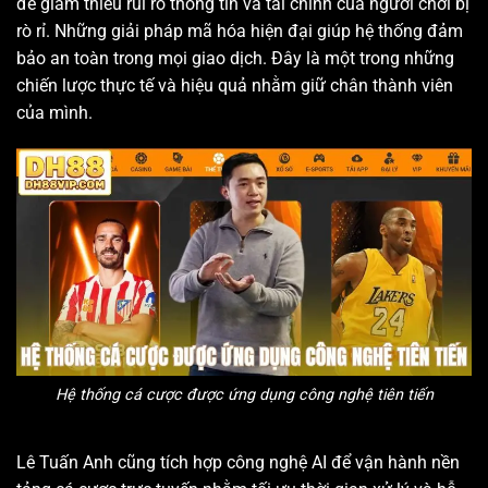
để giảm thiểu rủi ro thông tin và tài chính của người chơi bị
rò rỉ. Những giải pháp mã hóa hiện đại giúp hệ thống đảm
bảo an toàn trong mọi giao dịch. Đây là một trong những
chiến lược thực tế và hiệu quả nhằm giữ chân thành viên
của mình.
Hệ thống cá cược được ứng dụng công nghệ tiên tiến
Lê Tuấn Anh cũng tích hợp công nghệ AI để vận hành nền