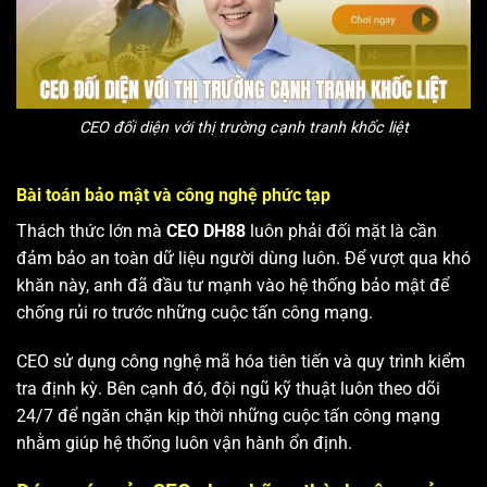
CEO đối diện với thị trường cạnh tranh khốc liệt
Bài toán bảo mật và công nghệ phức tạp
Thách thức lớn mà
CEO DH88
luôn phải đối mặt là cần
đảm bảo an toàn dữ liệu người dùng luôn. Để vượt qua khó
khăn này, anh đã đầu tư mạnh vào hệ thống bảo mật để
chống rủi ro trước những cuộc tấn công mạng.
CEO sử dụng công nghệ mã hóa tiên tiến và quy trình kiểm
tra định kỳ. Bên cạnh đó, đội ngũ kỹ thuật luôn theo dõi
24/7 để ngăn chặn kịp thời những cuộc tấn công mạng
nhằm giúp hệ thống luôn vận hành ổn định.